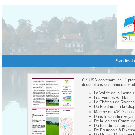
Syndicat d
Clé USB contenant les 11 pro
descriptions des intinéraires e
La Vallée de la Lasne 
Les Fermes +/- 8km
Le Château de Rixensa
De Froidmont à la Chap
ème
Marche du 40
anniv
Dans le Quartier Royal
De la Maison Communale
Du tour du Lac en pass
De Bourgeois à Rixensa
Du Quatier Mahiermont