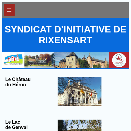
☰
SYNDICAT D'INITIATIVE DE
RIXENSART
Le Château
du Héron
Le Lac
de Genval